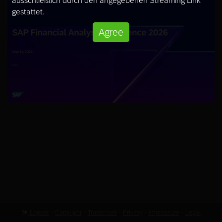
ausschließlich durch den angegebenen Streaming Link
gestattet.
Agree
Logout
-
Copyright
-
Trademark
-
Privacy
-
Impressum
-
Legal